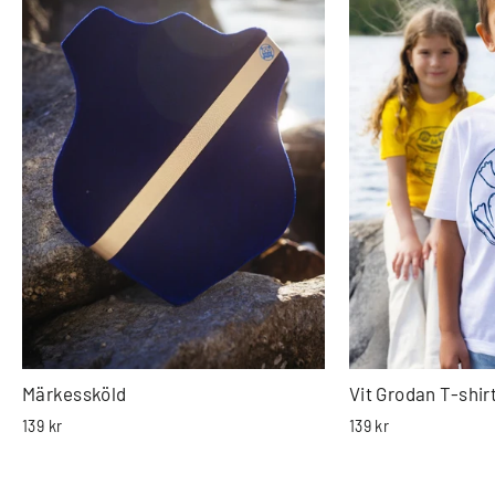
Märkessköld
Vit Grodan T-shir
139 kr
139 kr