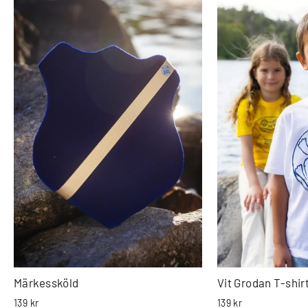
Märkessköld
Vit Grodan T-shir
139 kr
139 kr